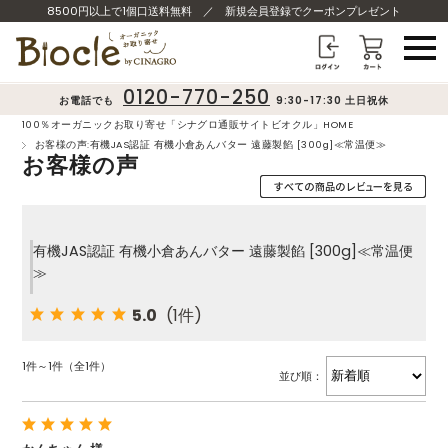
8500円以上で1個口送料無料
／
新規会員登録でクーポンプレゼント
0120-770-250
お電話でも
9:30-17:30 土日祝休
100％オーガニックお取り寄せ「シナグロ通販サイトビオクル」HOME
お客様の声:有機JAS認証 有機小倉あんバター 遠藤製餡 [300g]≪常温便≫
お客様の声
有機JAS認証 有機小倉あんバター 遠藤製餡 [300g]≪常温便
≫
5.0
(1件)
1件～1件（全1件）
並び順：