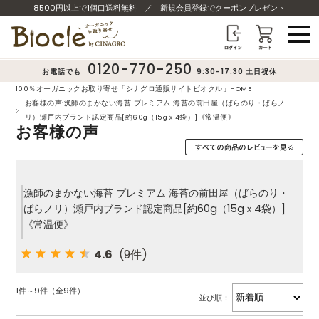
8500円以上で1個口送料無料
／
新規会員登録でクーポンプレゼント
0120-770-250
お電話でも
9:30-17:30 土日祝休
100％オーガニックお取り寄せ「シナグロ通販サイトビオクル」HOME
お客様の声:漁師のまかない海苔 プレミアム 海苔の前田屋（ばらのり・ばらノ
リ）瀬戸内ブランド認定商品[約60g（15gｘ4袋）]《常温便》
お客様の声
漁師のまかない海苔 プレミアム 海苔の前田屋（ばらのり・
ばらノリ）瀬戸内ブランド認定商品[約60g（15gｘ4袋）]
《常温便》
4.6
(9件)
1件～9件（全9件）
並び順：