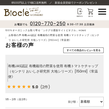
8500円以上で1個口送料無料
／
新規会員登録でクーポンプレゼント
0120-770-250
お電話でも
9:30-17:30 土日祝休
100％オーガニックお取り寄せ「シナグロ通販サイトビオクル」HOME
お客様の声:有機JAS認証 有機栽培の野菜を使用 有機トマトケチャップ（センナ
リ おいしさ研究所 大地シリーズ）[150ml]《常温便》
お客様の声
有機JAS認証 有機栽培の野菜を使用 有機トマトケチャップ
（センナリ おいしさ研究所 大地シリーズ）[150ml]《常温
便》
5.0
(2件)
1件～2件（全2件）
並び順：