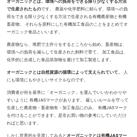
オーガニックとは、環境への負荷をできる限り少なくする方法
で生産されたもの
です。 農薬や化学肥料に頼らず、環境への負
荷をできる限り少なくする方法で生産される有機農産物と有機
畜産物、 それらを原料にした有機加工食品のことをまとめてオ
ーガニック食品といいます。
農産物なら、堆肥で土作りをするところから始め、畜産物は、
環境への負荷を減らして生産された飼料で育て、 加工食品は、
化学的に合成した食品添加物を避けて加工製造します。
オーガニックとは自然資源の循環によって支えられていて、
人
にも環境にもやさしいサイクルなのです。
消費者が何を基準に「オーガニック」を選んでいいかわかりや
すいように 有機JASマークがあります。 厳しいルールを守って
生産した農産物・畜産物有・加工食品にのみ、 有機JASマーク
を付けることができます。是非お買い物の参考にしていただけ
ればと思います。
しかし世界的を見渡してみると
オーガニックとは有機JASマー