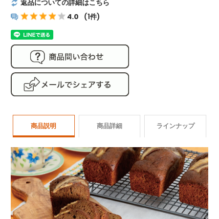
返品についての詳細はこちら
4.0
(1件)
商品説明
商品詳細
ラインナップ
商品番号
dessert042
シナグロ焼き菓子 ラインナップ
名称
洋菓子
製造元
薬糧開発株式会社