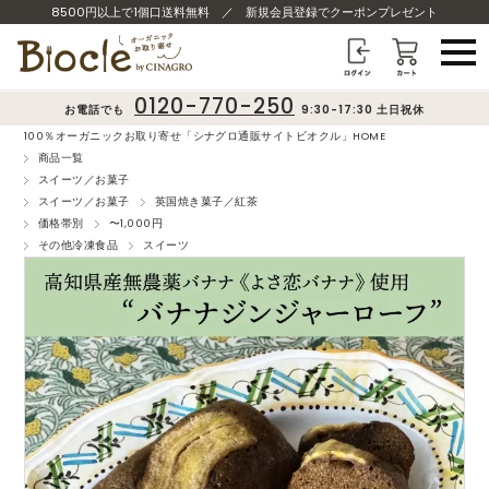
8500円以上で1個口送料無料
／
新規会員登録でクーポンプレゼント
0120-770-250
お電話でも
9:30-17:30 土日祝休
100％オーガニックお取り寄せ「シナグロ通販サイトビオクル」HOME
商品一覧
スイーツ／お菓子
スイーツ／お菓子
英国焼き菓子／紅茶
価格帯別
〜1,000円
その他冷凍食品
スイーツ
❮
❯