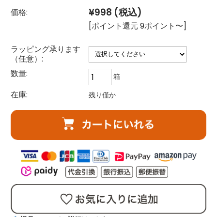
¥998
(税込)
価格:
[ポイント還元 9ポイント〜]
ラッピング承ります
（任意）:
数量:
箱
在庫:
残り僅か