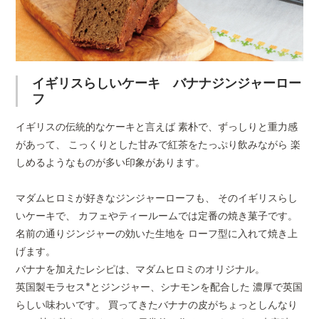
バナナジンジャ
アンのレモンケ
フラ
原材料
小麦粉（国内製造）、バナ
ーローフ
ーキ
ク
卵、黒糖、バター、モラセ
ナモンパウダー、 ジンジャ
ーキングパウダー、（一部
イギリスらしいケーキ バナナジンジャーロー
成分・バナナを含む）
フ
内容量
1本(145g前後)
イギリスの伝統的なケーキと言えば 素朴で、ずっしりと重力感
があって、 こっくりとした甘みで紅茶をたっぷり飲みながら 楽
テリーヌドショ
商品サイズ
100 × 47 × 50 mm
コラ
しめるようなものが多い印象があります。
賞味期限
2027年3月19日
マダムヒロミが好きなジンジャーローフも、 そのイギリスらし
いケーキで、 カフェやティールームでは定番の焼き菓子です。
名前の通りジンジャーの効いた生地を ローフ型に入れて焼き上
保存方法
冷凍（-18℃以下）で保存
温で解凍後は賞味期限に関
げます。
お召し上がりください。
バナナを加えたレシピは、マダムヒロミのオリジナル。
英国製モラセス*とジンジャー、シナモンを配合した 濃厚で英国
栄養成分表示
エネルギー505Kcal／たん
らしい味わいです。 買ってきたバナナの皮がちょっとしんなり
（1缶あたり）
質18.0g／炭水化物78.2g