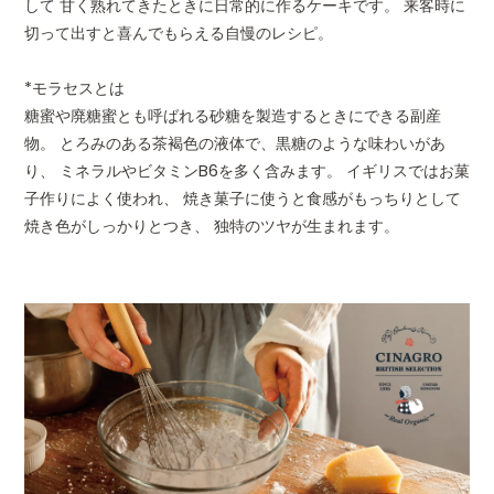
して 甘く熟れてきたときに日常的に作るケーキです。 来客時に
0.3g(推定値)
切って出すと喜んでもらえる自慢のレシピ。
JANコード
4544975016094
*モラセスとは
糖蜜や廃糖蜜とも呼ばれる砂糖を製造するときにできる副産
ギフト包装
○ギフトボックス￥350税
物。 とろみのある茶褐色の液体で、黒糖のような味わいがあ
対応
り、 ミネラルやビタミンB6を多く含みます。 イギリスではお菓
○ラッピング袋￥150税込／
子作りによく使われ、 焼き菓子に使うと食感がもっちりとして
詳し
焼き色がしっかりとつき、 独特のツヤが生まれます。