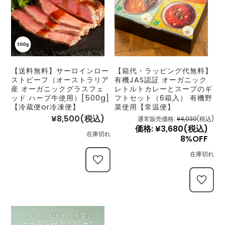
【送料無料】サーロインロー
【箱代・ラッピング代無料】
ストビーフ（オーストラリア
有機JAS認証 オーガニック
産 オーガニックグラスフェ
レトルトカレーとスープのギ
ッド ハーブ牛使用）[500g]
フトセット（6箱入） 有機野
【冷蔵便or冷凍便】
菜使用【常温便】
¥8,500
(税込)
通常販売価格:
¥4,030
(税込)
価格:
¥3,680
(税込)
在庫切れ
8%OFF
在庫切れ