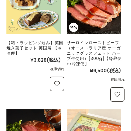
【箱・ラッピング込み】英国
サーロインローストビーフ
焼き菓子セット 英国展 【冷
（オーストラリア産 オーガ
凍便】
ニックグラスフェッド ハー
ブ牛使用）[300g]【冷蔵便
¥3,828
(税込)
or冷凍便】
在庫切れ
¥6,500
(税込)
在庫切れ