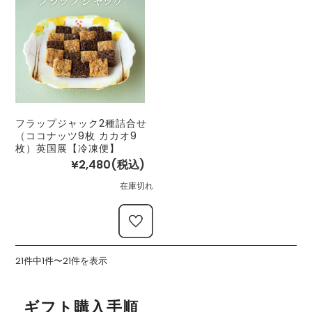
フラップジャック2種詰合せ
（ココナッツ9枚 カカオ9
枚）英国展【冷凍便】
¥2,480
(税込)
在庫切れ
21件中1件〜21件を表示
ギフト購入手順