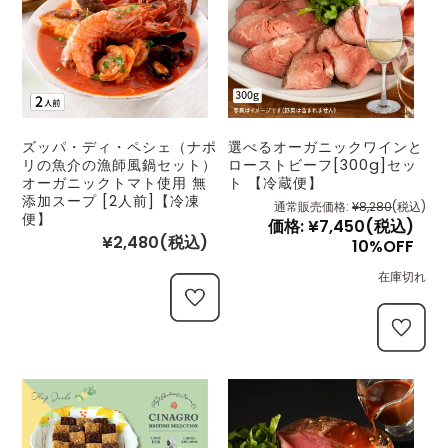
ズッパ・ディ・ペシェ（ナポ
選べるオーガニックワインと
リの魚介の漁師風鍋セット）
ローストビーフ[300g]セッ
オーガニックトマト使用 無
ト 【冷蔵便】
添加スープ [2人前]【冷凍
通常販売価格:
¥8,280
(税込)
便】
価格:
¥7,450
(税込)
¥2,480
(税込)
10%OFF
在庫切れ