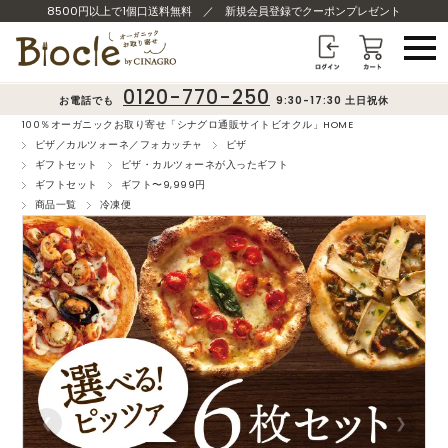
8500円以上で1個口送料無料
／
新規会員登録でクーポンプレゼント
0120-770-250
お電話でも
9:30-17:30 土日祝休
100％オーガニックお取り寄せ「シナグロ通販サイトビオクル」HOME
ピザ／カルツォーネ／フォカッチャ
ピザ
ギフトセット
ピザ・カルツォーネが入ったギフト
ギフトセット
ギフト〜9,999円
商品一覧
冷凍便
❮
❯