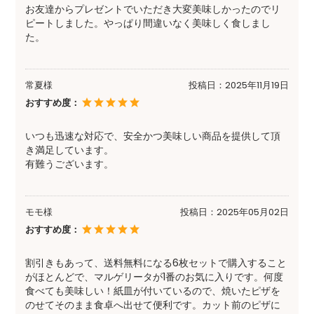
お友達からプレゼントでいただき大変美味しかったのでリ
ギフト包装
○熨斗
ピートしました。やっぱり間違いなく美味しく食しまし
詳し
た。
広告文責
薬糧開発株式会社（0120-77
常夏様
投稿日：
2025年11月19日
おすすめ度：
いつも迅速な対応で、安全かつ美味しい商品を提供して頂
き満足しています。
有難うございます。
モモ様
投稿日：
2025年05月02日
おすすめ度：
割引きもあって、送料無料になる6枚セットで購入すること
がほとんどで、マルゲリータが1番のお気に入りです。何度
食べても美味しい！紙皿が付いているので、焼いたピザを
のせてそのまま食卓へ出せて便利です。カット前のピザに