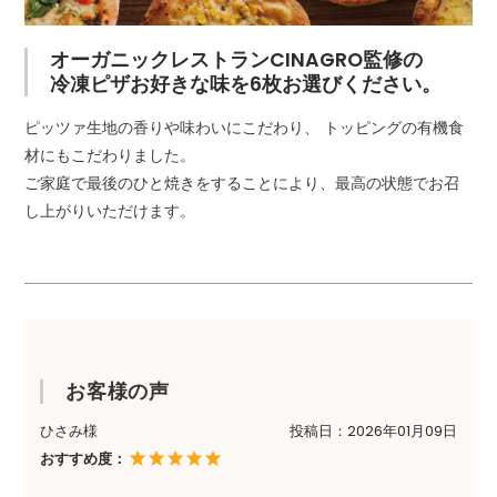
原材料
各商品ページでご確認お願
オーガニックレストランCINAGRO監修の
冷凍ピザお好きな味を6枚お選びください。
商品サイズ
18cm前後
※手作りのため商品により
ピッツァ生地の香りや味わいにこだわり、 トッピングの有機食
後する場合がございます。
材にもこだわりました。
フンギビアンコ
バンビーノ
ペス
ご家庭で最後のひと焼きをすることにより、最高の状態でお召
賞味期限
発送後30日保証 ※発送日
し上がりいただけます。
です。
実際はこれより長い場合も
保存方法
冷凍（−18℃以下）にて保
プレミアム
プレミアム
プレ
マルゲリータ
クアトロフォル
ジェ
栄養成分表示
各商品ページでご確認お願
マッジ
（100gあた
お客様の声
り）
ひさみ様
投稿日：
2026年01月09日
JANコード
各商品ページでご確認お願
おすすめ度：