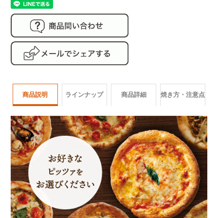
商品説明
ラインナップ
商品詳細
焼き方・注意点
商品番号
pizza6select
ラインナップ
名称
冷凍ピザ
製造元
薬糧開発株式会社
マルゲリータ
ジェノベーゼ
クア
原産国
日本
マッ