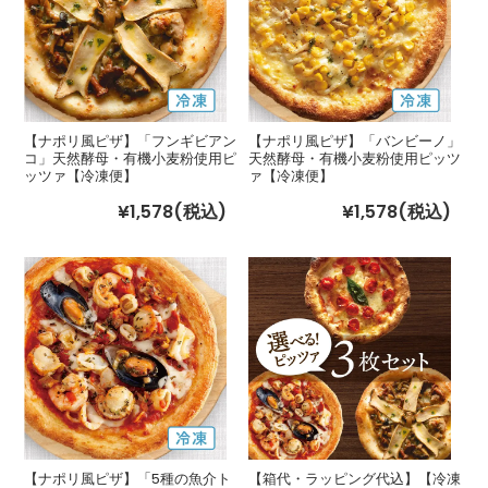
【ナポリ風ピザ】「フンギビアン
【ナポリ風ピザ】「バンビーノ」
コ」天然酵母・有機小麦粉使用ピ
天然酵母・有機小麦粉使用ピッツ
ッツァ【冷凍便】
ァ【冷凍便】
¥1,578
(税込)
¥1,578
(税込)
【ナポリ風ピザ】「5種の魚介ト
【箱代・ラッピング代込】【冷凍