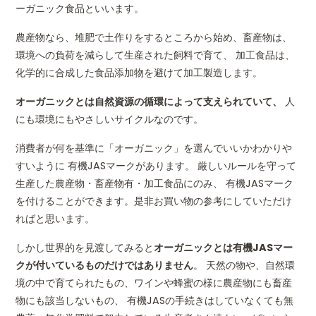
ーガニック食品といいます。
農産物なら、堆肥で土作りをするところから始め、畜産物は、
環境への負荷を減らして生産された飼料で育て、 加工食品は、
化学的に合成した食品添加物を避けて加工製造します。
オーガニックとは自然資源の循環によって支えられていて、
人
にも環境にもやさしいサイクルなのです。
消費者が何を基準に「オーガニック」を選んでいいかわかりや
すいように 有機JASマークがあります。 厳しいルールを守って
生産した農産物・畜産物有・加工食品にのみ、 有機JASマーク
を付けることができます。是非お買い物の参考にしていただけ
ればと思います。
しかし世界的を見渡してみると
オーガニックとは有機JASマー
クが付いているものだけではありません
。 天然の物や、自然環
境の中で育てられたもの、ワインや蜂蜜の様に農産物にも畜産
物にも該当しないもの、 有機JASの手続きはしていなくても無