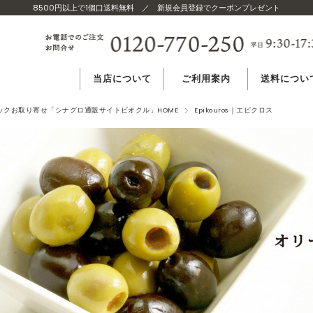
8500円以上で1個口送料無料
／
新規会員登録でクーポンプレゼント
当店について
ご利用案内
送料につい
当店のコンセプト
ご注文方法
温度帯別 送
ニックお取り寄せ「シナグロ通販サイトビオクル」HOME
Epikouros｜エピクロス
当店の食材基準
よくある質問
複数購入の場
世界の有機認証
送料無料につ
発送の目安
お届け
日時指定