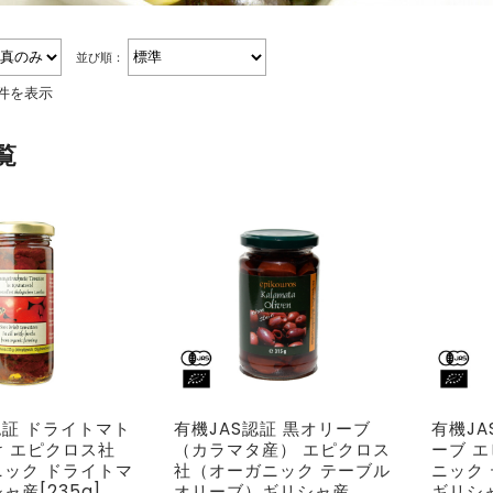
並び順：
3件を表示
覧
認証 ドライトマト
有機JAS認証 黒オリーブ
有機JA
 エピクロス社
（カラマタ産） エピクロス
ーブ 
ック ドライトマ
社（オーガニック テーブル
ニック
ャ産[235g]
オリーブ）ギリシャ産
ギリシャ