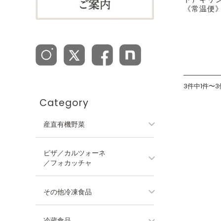
《常温便
3件中1件〜
Category
産直有機野菜
ピザ／カルツォーネ
／フォカッチャ
その他冷凍食品
冷蔵食品