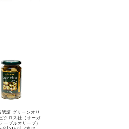
S認証 グリーンオリ
エピクロス社（オーガ
 テーブルオリーブ）
産[315g]《常温