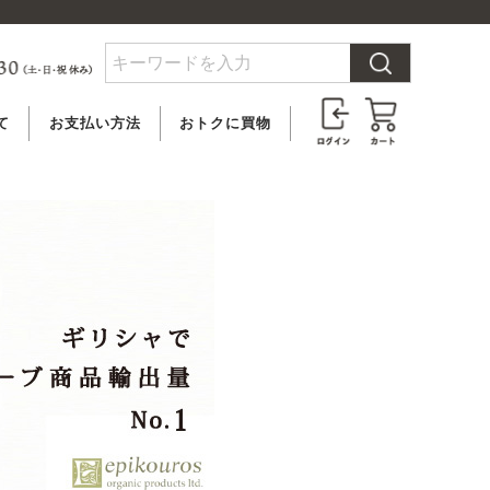
て
お支払い方法
おトクに買物
料
クレジットカード
ビオクル会員登録
合
PayPay払い
メルマガ登録
いて
代金引換
アウトレット
後払い決済
（ペイディ）
銀行振込
郵便振替