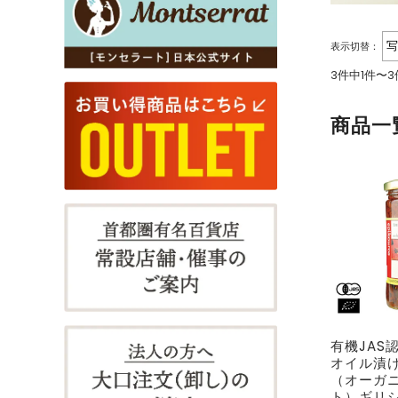
表示切替：
3件中1件〜
商品一
有機JAS
オイル漬け
（オーガニ
ト）ギリシ