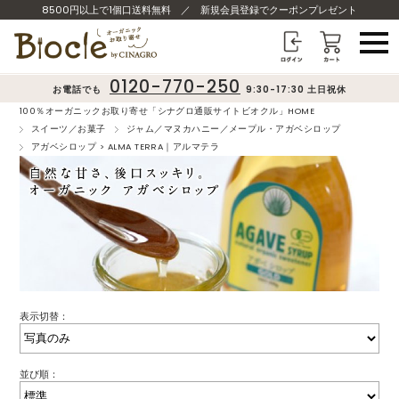
8500円以上で1個口送料無料
／
新規会員登録でクーポンプレゼント
0120-770-250
お電話でも
9:30-17:30 土日祝休
100％オーガニックお取り寄せ「シナグロ通販サイトビオクル」HOME
スイーツ／お菓子
ジャム／マヌカハニー／メープル・アガベシロップ
アガベシロップ > ALMA TERRA｜アルマテラ
表示切替：
並び順：