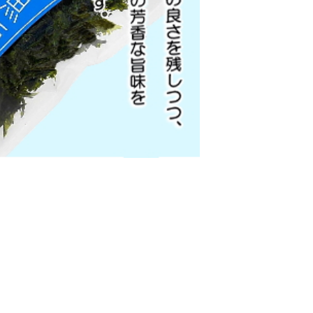
材料の海苔は「えび・かに」の生息する海域で採取しています
4個セット
× 150 × 65 mm
後60日保証 ※セール時は除く
送日を含めた最短日数です。
際はこれより長い場合もございます
・乾燥した場所で保存してください。
ギー43.1kcal/たんぱく質6.4g/脂質0.7g/炭水化物5.5g/食塩相当量0
7956112629
フトボックス￥350税込／熨斗、リボン対応
ッピング袋￥150税込／リボン対応
詳しく