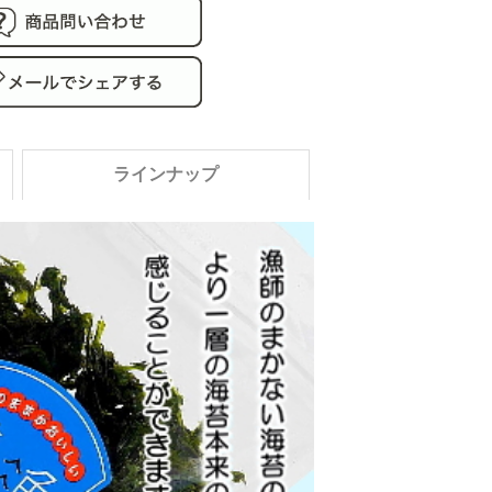
ラインナップ
002
ばらのり
屋
 広島県
苔 プレミア
まかない海苔
まかない海苔 プ
り（瀬戸内海産）
4個セット
ム