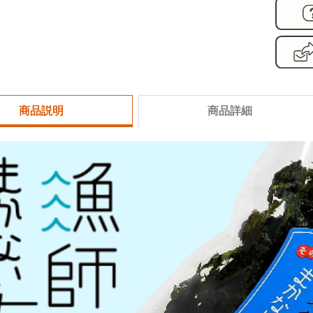
商品説明
商品詳細
商品番号
nori
海苔 ラインナップ
名称
焼き
製造元
前田
原産国
日本
まかない海苔
まかない海
原材料
乾の
ム