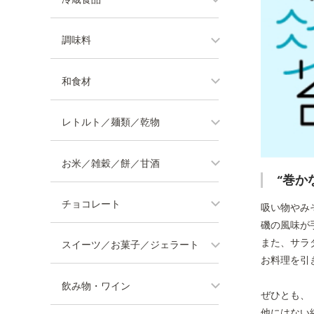
調味料
和食材
レトルト／麺類／乾物
お米／雑穀／餅／甘酒
“巻か
チョコレート
吸い物やみ
磯の風味が
また、サラ
スイーツ／お菓子／ジェラート
お料理を引
飲み物・ワイン
ぜひとも、
他にはない