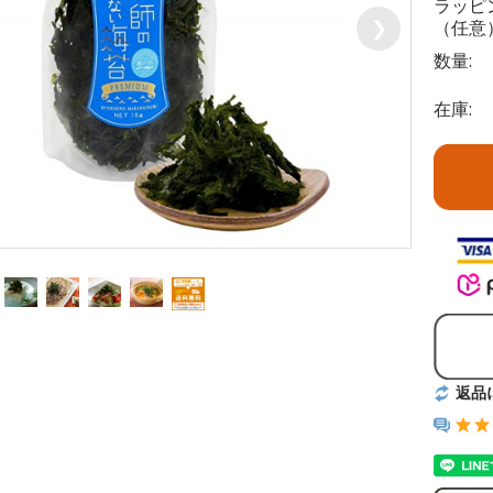
ラッピ
（任意）
❯
数量:
在庫:
返品