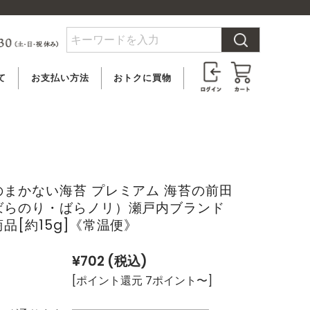
て
お支払い方法
おトクに買物
料
クレジットカード
ビオクル会員登録
合
PayPay払い
メルマガ登録
のまかない海苔 プレミアム 海苔の前田
いて
代金引換
アウトレット
ばらのり・ばらノリ）瀬戸内ブランド
品[約15g]《常温便》
後払い決済
（ペイディ）
¥702
(税込)
銀行振込
[ポイント還元 7ポイント〜]
郵便振替