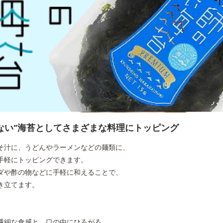
※原
商品サイズ
245 
賞味期限
発送
※発
※実
保存方法
低温
ない”海苔としてさまざまな料理にトッピング
栄養成分表示
エネル
（15gあたり）
そ汁に、うどんやラーメンなどの麺類に、
手軽にトッピングできます。
JANコード
497
ダや酢の物などに手軽に和えることで、
き立てます。
ギフト包装
○ギ
○ラ
繊細な食感と、口の中にひろがる