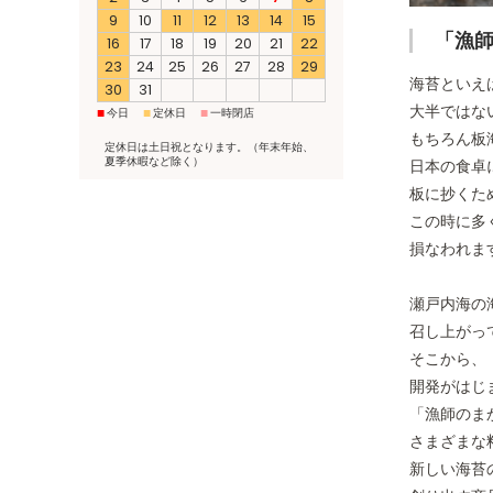
9
10
11
12
13
14
15
「漁
16
17
18
19
20
21
22
23
24
25
26
27
28
29
海苔といえ
30
31
大半ではな
■
■
■
今日
定休日
一時閉店
もちろん板
定休日は土日祝となります。（年末年始、
夏季休暇など除く）
日本の食卓
板に抄くた
この時に多
損なわれま
瀬戸内海の
召し上がっ
そこから、
開発がはじ
「漁師のま
さまざまな
新しい海苔