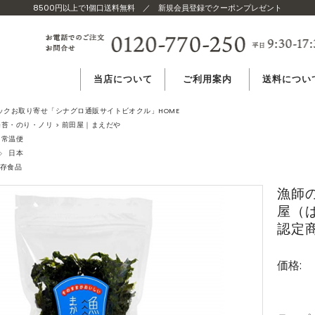
8500円以上で1個口送料無料
／
新規会員登録でクーポンプレゼント
当店について
ご利用案内
送料につい
当店のコンセプト
ご注文方法
温度帯別 送
ニックお取り寄せ「シナグロ通販サイトビオクル」HOME
海苔・のり・ノリ > 前田屋｜まえだや
常温便
当店の食材基準
よくある質問
複数購入の場
日本
存食品
漁師
世界の有機認証
送料無料につ
屋（
認定商
発送の目安
価格:
お届け
日時指定