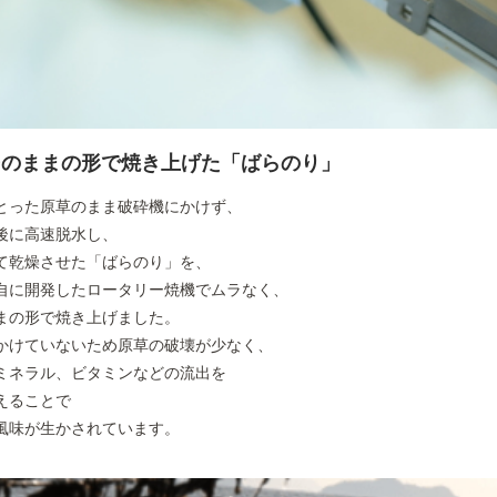
そのままの形で焼き上げた「ばらのり」
とった原草のまま破砕機にかけず、
後に高速脱水し、
て乾燥させた「ばらのり」を、
自に開発したロータリー焼機でムラなく、
まの形で焼き上げました。
かけていないため原草の破壊が少なく、
ミネラル、ビタミンなどの流出を
えることで
風味が生かされています。