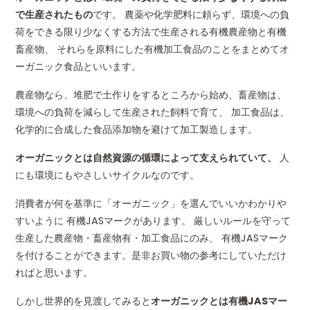
で生産されたもの
です。 農薬や化学肥料に頼らず、環境への負
荷をできる限り少なくする方法で生産される有機農産物と有機
畜産物、 それらを原料にした有機加工食品のことをまとめてオ
ーガニック食品といいます。
農産物なら、堆肥で土作りをするところから始め、畜産物は、
環境への負荷を減らして生産された飼料で育て、 加工食品は、
化学的に合成した食品添加物を避けて加工製造します。
オーガニックとは自然資源の循環によって支えられていて、
人
にも環境にもやさしいサイクルなのです。
消費者が何を基準に「オーガニック」を選んでいいかわかりや
すいように 有機JASマークがあります。 厳しいルールを守って
生産した農産物・畜産物有・加工食品にのみ、 有機JASマーク
を付けることができます。是非お買い物の参考にしていただけ
ればと思います。
しかし世界的を見渡してみると
オーガニックとは有機JASマー