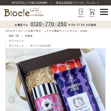
8500円以上で1個口送料無料
／
新規会員登録でクーポンプレゼント
0120-770-250
お電話でも
9:30-17:30 土日祝休
100％オーガニックお取り寄せ「シナグロ通販サイトビオクル」HOME
商品一覧
冷蔵便
ギフトセット
ギフトセット
ギフト〜5,000円
❮
❯