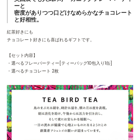
ーと
密度がありつつ口どけなめらかなチョコレート
製造元
薬糧開発株式会社
と好相性。
原産国
各商品ページでご確認お願
紅茶好きにも
チョコレート好きにも喜ばれるギフトです。
オーガニックワ
プロセッコと
フレ
原材料
各商品ページでご確認お願
イン
ムーミンチョコ
ーと
【セット内容】
プロセッコ
レート
ムー
・選べるフレーバーティー[ティーバッグ10包入り1缶]
商品サイズ
各商品ページでご確認お願
レー
・選べるチョコレート 2枚
賞味期限
各商品ページでご確認お願
保存方法
高温多湿を避け、6℃以上1
保存してください。
※チョコレートは高温にな
オーガニックワ
け、冷えると白く固まるこ
インと
風味は劣りますが、召し上
ローストビーフ
わりはありません。
[300g]