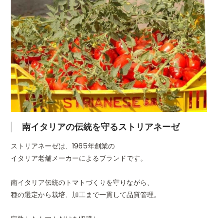
栄養成分表示
エネルギー31.0kcal/たんぱ
（100gあた
0.4g/炭水化物6.2g/食塩相
り）
JANコード
8003716001288
ギフト包装
○熨斗
詳し
広告文責
薬糧開発株式会社（0120-77
南イタリアの伝統を守るストリアネーゼ
ストリアネーゼは、1965年創業の
イタリア老舗メーカーによるブランドです。
南イタリア伝統のトマトづくりを守りながら、
種の選定から栽培、加工まで一貫して品質管理。