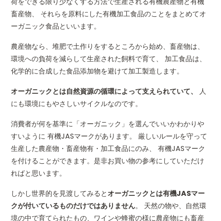
荷をできる限り少なくする方法で生産される有機農産物と有機
畜産物、 それらを原料にした有機加工食品のことをまとめてオ
ーガニック食品といいます。
農産物なら、堆肥で土作りをするところから始め、畜産物は、
環境への負荷を減らして生産された飼料で育て、 加工食品は、
化学的に合成した食品添加物を避けて加工製造します。
オーガニックとは自然資源の循環によって支えられていて、
人
にも環境にもやさしいサイクルなのです。
消費者が何を基準に「オーガニック」を選んでいいかわかりや
すいように 有機JASマークがあります。 厳しいルールを守って
生産した農産物・畜産物有・加工食品にのみ、 有機JASマーク
を付けることができます。是非お買い物の参考にしていただけ
ればと思います。
しかし世界的を見渡してみると
オーガニックとは有機JASマー
クが付いているものだけではありません
。 天然の物や、自然環
境の中で育てられたもの、ワインや蜂蜜の様に農産物にも畜産