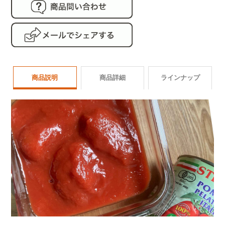
商品説明
商品詳細
ラインナップ
商品番号
tomato002
トマト缶 ラインナップ
名称
有機トマト・ジュース漬け
製造元
アグリコンセルべレーガ
イタリア産
イタリア産
ブランド
STRIANESE（ストリアネー
ホールトマト缶
カットトマト缶
原産国
イタリア