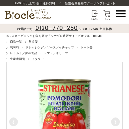
8500円以上で1個口送料無料
／
新規会員登録でクーポンプレゼント
0120-770-250
お電話でも
9:30-17:30 土日祝休
100％オーガニックお取り寄せ「シナグロ通販サイトビオクル」HOME
商品一覧
常温便
調味料
ドレッシング／ソース／ケチャップ
トマト缶
レトルト／保存食品
トマト／オリーブ
生産者国別
イタリア
❮
❯