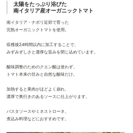
太陽をたっぷり浴びた
南イタリア産オーガニックトマト
認証
有機JAS
、
海外有機認証（
南イタリア・ナポリ近郊で育った
原材料
有機トマト、有機トマトジ
完熟オーガニックトマトを使用。
容量
400g(内固形量240g)
収穫後24時間以内に加工することで、
みずみずしさと濃厚な旨みを閉じ込めています。
賞味期限
発送後60日保証 ※発送日
です。
酸味調整のためのクエン酸は使わず、
実際はこれより長い場合も
トマト本来の甘みと自然な酸味だけ。
保存方法
開封前常温保管。開封後は
加熱すると果肉がほどよく崩れ、
し替え、冷蔵庫に保管。
濃厚で奥行きのあるソースに仕上がります。
※輸入品の為、外箱の潰れ
外観に傷みのある商品もご
がゆがむような著しい変形
パスタソースやミネストローネ、
中身には問題ありませんの
煮込み料理などにおすすめです。
い。