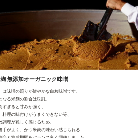
麹 無添加オーガニック味噌
」は味噌の照りが鮮やかな白粒味噌です。
となる米麹の割合は12割。
高すぎると甘みが強く、
、料理の味付けがうまくできない等、
は調理が難しく感じるため、
勝手がよく、かつ米麹の味わい感じられる
割合と熟成期間をバランス良く調整しました。