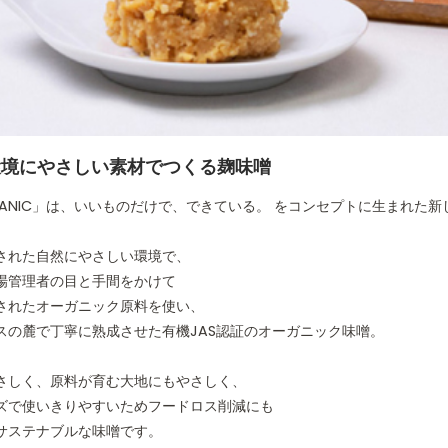
賞味期限
発送
※発
※実
保存方法
直射
※温
蔵庫
※酵
環境にやさしい素材でつくる麹味噌
る事
※容
RGANIC」は、いいものだけで、できている。 をコンセプトに生まれた
※茶
された自然にやさしい環境で、
栄養成分表示
エネル
場管理者の目と手間をかけて
（100gあたり）
されたオーガニック原料を使い、
スの麓で丁寧に熟成させた有機JAS認証のオーガニック味噌。
JANコード
490
さしく、原料が育む大地にもやさしく、
ギフト包装
○ギ
ズで使いきりやすいためフードロス削減にも
○ラ
ステナブルな味噌󠄀です。