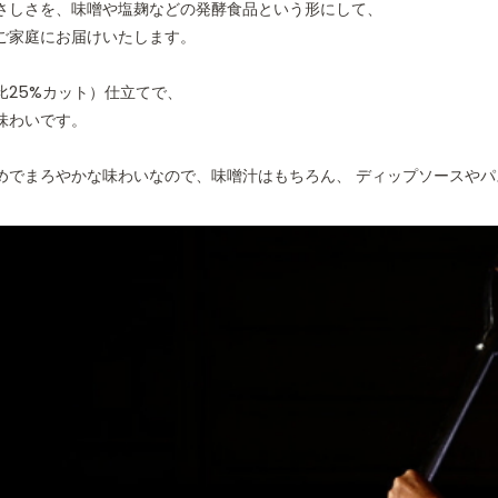
さしさを、味噌や塩麹などの発酵食品という形にして、
ご家庭にお届けいたします。
広告文責
薬糧
比25%カット）仕立てで、
味わいです。
めでまろやかな味わいなので、味噌汁はもちろん、 ディップソースや