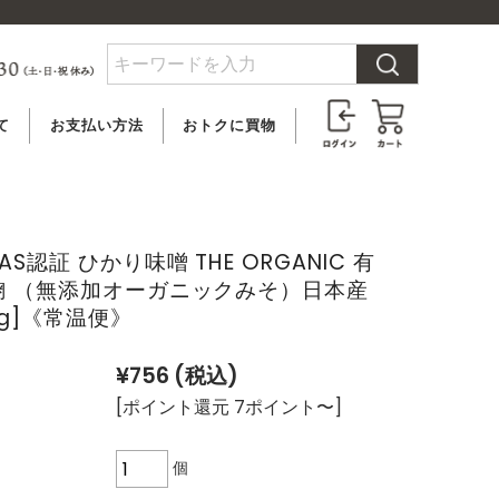
て
お支払い方法
おトクに買物
料
クレジットカード
ビオクル会員登録
合
PayPay払い
メルマガ登録
AS認証 ひかり味噌 THE ORGANIC 有
麹 （無添加オーガニックみそ）日本産
いて
代金引換
アウトレット
0g]《常温便》
後払い決済
¥756
(税込)
（ペイディ）
[ポイント還元 7ポイント〜]
銀行振込
郵便振替
個