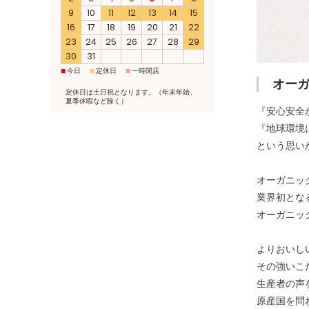
9
10
11
12
13
14
15
16
17
18
19
20
21
22
23
24
25
26
27
28
29
30
31
■
■
■
今日
定休日
一時閉店
オー
定休日は土日祝となります。（年末年始、
夏季休暇など除く）
『安心安全
『地球環境
という思い
オーガニッ
業界初とな
オーガニッ
よりおいし
その強いこ
生産者の声
原産国を問