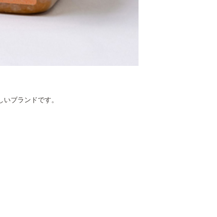
後45日保証 ※セール時は除く
送日を含めた最短日数です。
際はこれより長い場合もございます
日光を避け、涼しい場所に保存してください。
度が高くなるとみその色が濃くなることがありますが、品質に問題はあ
で保管すると、着色を抑える事ができます。
母の働きによる容器のふくらみを防ぐ為に通気口（バルブ）があります
がありますので、横や逆さにしないでください。
器にお湯を入れたり、電子レンジで使用したりしないでください。
新しいブランドです。
褐色の粒が含まれる事がありますいが大豆の一部です。
ギー200Kcall/たんぱく質10.9g/脂質5.3g/炭水化物27.2g/食塩相当量
2663018988
フトボックス￥350税込／熨斗、リボン対応
ッピング袋￥150税込／リボン対応
詳しく