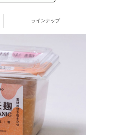
ラインナップ
016
米みそ
り味噌株式会社
有機そだちのおみそ汁
米（輸入）、有機大豆、食塩（原材料の一部に大豆を含む）
x120x90mm