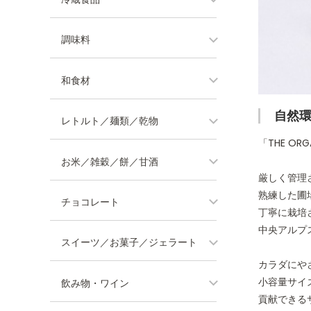
調味料
和食材
自然
レトルト／麺類／乾物
「THE O
お米／雑穀／餅／甘酒
厳しく管理
熟練した圃
チョコレート
丁寧に栽培
中央アルプ
スイーツ／お菓子／ジェラート
カラダにや
小容量サイ
飲み物・ワイン
貢献できるサ