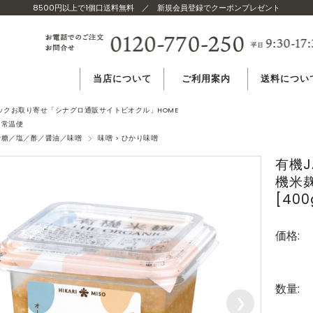
8500円以上で1個口送料無料
／
新規会員登録でクーポンプレゼント
当店について
ご利用案内
送料につい
当店のコンセプト
ご注文方法
温度帯別 送
ニックお取り寄せ「シナグロ通販サイトビオクル」HOME
常温便
砂糖／塩／酢／醤油／味噌
味噌 > ひかり味噌
当店の食材基準
よくある質問
複数購入の場
有機J
機米
世界の有機認証
送料無料につ
[40
価格:
発送の目安
お届け
日時指定
数量:
❯