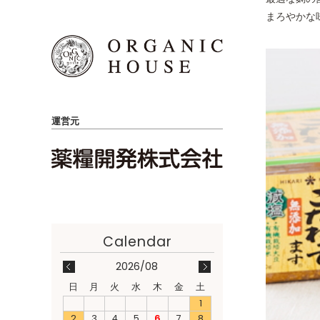
まろやかな
運営元
2026/08
日
月
火
水
木
金
土
1
2
3
4
5
6
7
8