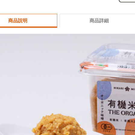
商品説明
商品詳細
商品番号
miso
ラインナップ
名称
有機
製造元
ひか
原産国
日本
無添加こだわってます
有機米麹
原材料
有機
商品サイズ
120