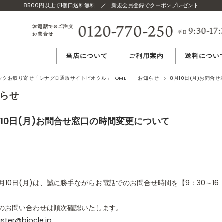
8500円以上で1個口送料無料
／
新規会員登録でクーポンプレゼント
当店について
ご利用案内
送料につい
当店のコンセプト
ご注文方法
温度帯別 送
ニックお取り寄せ「シナグロ通販サイトビオクル」HOME
お知らせ
8月10日(月)お問合
らせ
当店の食材基準
よくある質問
複数購入の場
月10日(月)お問合せ窓口の時間変更について
世界の有機認証
送料無料につ
発送の目安
年8月10日(月)は、誠に勝手ながらお電話でのお問合せ時間を【9：30～1
お届け
日時指定
のお問い合わせは順次確認いたします。
ter@biocle.jp