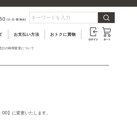
て
お支払い方法
おトクに買物
料
クレジットカード
ビオクル会員登録
せ窓口の時間変更について
合
PayPay払い
メルマガ登録
いて
代金引換
アウトレット
後払い決済
（ペイディ）
6：00】に変更いたします。
銀行振込
郵便振替