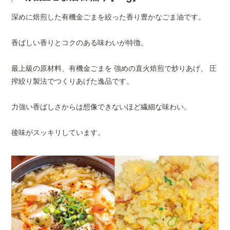
深めに焙煎した有機金ごまを絞った香り豊かなごま油です。
認証
有機JAS
有機金すりごま
有機金ごま油 深
有機
香ばしい香りとコクのある味わいが特徴。
賞味期限
発送後60日保証 ※発送日
[50g]
煎り[90g]
[90g
です。
最上級の原材料、有機金ごまを 強めの直火焙煎で炒りあげ、 圧
実際はこれより長い場合も
搾絞り製法でつくりあげた逸品です。
保存方法
直射日光を避け常温で保存
力強い香ばしさからは想像できないほど繊細な味わい。
栄養成分表示
エネルギー890kcal/たん
有機ふりかけ各
有機ナムルのも
有機
後味がスッキリしています。
（100gあた
100g/炭水化物0g/食塩相
種
と[30g]
[45g
り）
値）
JANコード
4980717500436
ギフト包装
○熨斗
詳し
有機黒ごま煎餅
[40g]