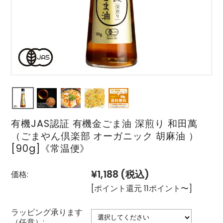
有機JAS認証 有機金ごま油 深煎り 和田萬
（ごまやん倶楽部 オーガニック 胡麻油 ）
[90g]《常温便》
¥1,188
(税込)
価格:
[ポイント還元 11ポイント〜]
ラッピング承ります
（任意）: