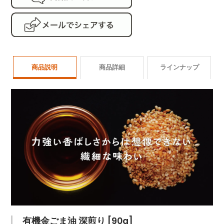
商品説明
商品詳細
ラインナップ
商品番号
goma005
ラインナップ
名称
有機食用ごま油
製造元
株式会社和田萬
有機金ごまペー
有機金ごまペー
有機
原材料
有機食用ごま油（国内製造
スト[80g]
スト[250g]
[50g
※同一工場内で、アーモン
商品サイズ
4.8 × 4.8 × 17 cm
有機金ごま油 深煎り [90g]