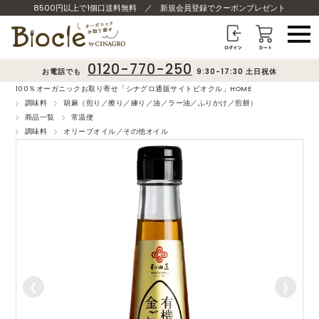
8500円以上で1個口送料無料
／
新規会員登録でクーポンプレゼント
0120-770-250
お電話でも
9:30-17:30 土日祝休
100％オーガニックお取り寄せ「シナグロ通販サイトビオクル」HOME
調味料
胡麻（煎り／擦り／練り／油／ラー油／ふりかけ／煎餅）
商品一覧
常温便
調味料
オリーブオイル／その他オイル
❮
❯