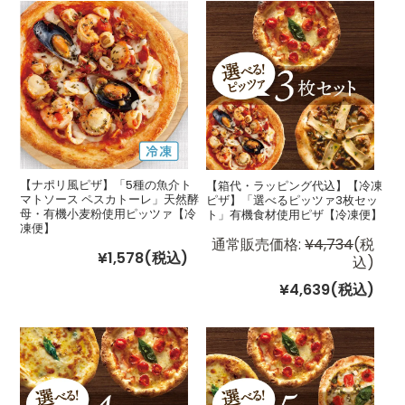
【ナポリ風ピザ】「5種の魚介ト
【箱代・ラッピング代込】【冷凍
マトソース ペスカトーレ」天然酵
ピザ】「選べるピッツァ3枚セッ
母・有機小麦粉使用ピッツァ【冷
ト」有機食材使用ピザ【冷凍便】
凍便】
通常販売価格:
¥4,734
(税
¥1,578
(税込)
込)
¥4,639
(税込)