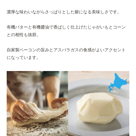
・一度解凍されたものを再
ださい。
濃厚な味わいながらさっぱりとした癖になる美味しさです。
・開封後は賞味期限に関わ
召し上がりください。
プレミアム
プレミアム
プレ
有機バターと有機醬油で香ばしく仕上げたじゃがいもとコーン
マルゲリータ
クアトロフォル
ジェ
との相性も抜群。
マッジ
栄養成分表示
エネルギー791kcal/たんぱ
（1枚あたり）
41.2g/炭水化物72.9g/食塩
自家製ベーコンの旨みとアスパラガスの食感がよいアクセント
になっています。
JANコード
4544975016339
ギフト包装
○熨斗
詳し
広告文責
薬糧開発株式会社（0120-77