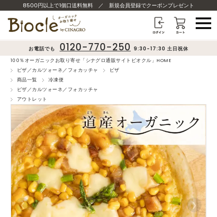
8500円以上で1個口送料無料
／
新規会員登録でクーポンプレゼント
0120-770-250
お電話でも
9:30-17:30 土日祝休
100％オーガニックお取り寄せ「シナグロ通販サイトビオクル」HOME
ピザ／カルツォーネ／フォカッチャ
ピザ
商品一覧
冷凍便
ピザ／カルツォーネ／フォカッチャ
アウトレット
❮
❯