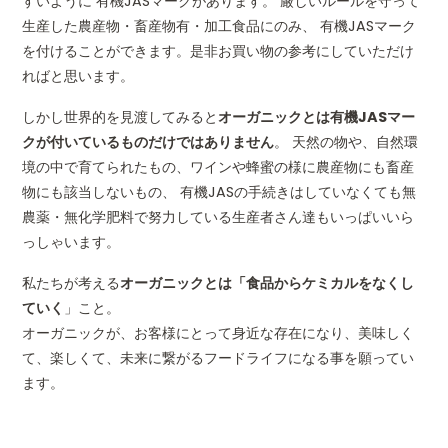
すいように 有機JASマークがあります。 厳しいルールを守って
生産した農産物・畜産物有・加工食品にのみ、 有機JASマーク
を付けることができます。是非お買い物の参考にしていただけ
ればと思います。
しかし世界的を見渡してみると
オーガニックとは有機JASマー
クが付いているものだけではありません
。 天然の物や、自然環
境の中で育てられたもの、ワインや蜂蜜の様に農産物にも畜産
物にも該当しないもの、 有機JASの手続きはしていなくても無
農薬・無化学肥料で努力している生産者さん達もいっぱいいら
っしゃいます。
私たちが考える
オーガニックとは「食品からケミカルをなくし
ていく
」こと。
オーガニックが、お客様にとって身近な存在になり、美味しく
て、楽しくて、未来に繋がるフードライフになる事を願ってい
ます。