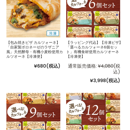
【包み焼きピザ カルツォーネ】
【ラッピング代込】【冷凍ピザ】
「自家製ボロネーゼのラザニア
「選べるカルツォーネ6個セッ
風」天然酵母・有機小麦粉使用カ
ト」有機食材使用カルツオーネ
ルツオーネ【冷凍便】
【冷凍便】
¥680
(税込)
通常販売価格:
¥4,080
(税
込)
¥3,998
(税込)