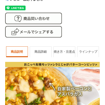
商品説明
商品詳細
焼き方・注意点
ラインナップ
商品番号
pizza052
ラインナップ
名称
冷凍ピザ
製造元
薬糧開発株式会社