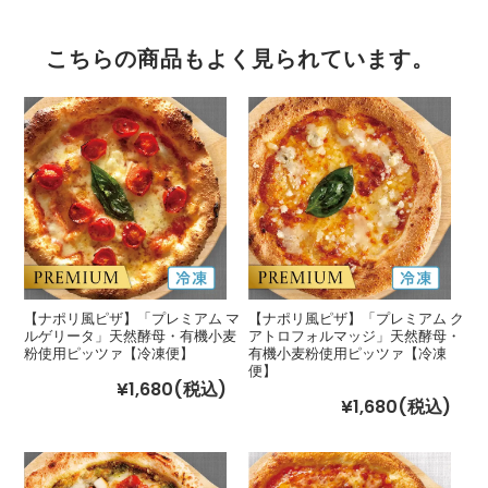
こちらの商品もよく見られています。
【ナポリ風ピザ】「プレミアム マ
【ナポリ風ピザ】「プレミアム ク
ルゲリータ」天然酵母・有機小麦
アトロフォルマッジ」天然酵母・
粉使用ピッツァ【冷凍便】
有機小麦粉使用ピッツァ【冷凍
便】
¥1,680
(税込)
¥1,680
(税込)