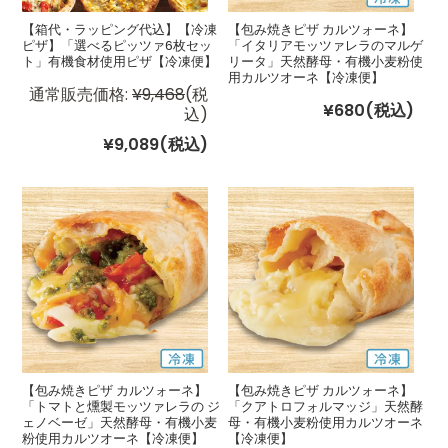
【箱代・ラッピング代込】【冷凍
【包み焼きピザ カルツォーネ】
ピザ】「選べるピッツァ6枚セッ
「イタリアモッツァレラのマルゲ
ト」有機食材使用ピザ【冷凍便】
リータ」天然酵母・有機小麦粉使
用カルツオーネ【冷凍便】
通常販売価格:
¥9,468
(税
¥680
(税込)
込)
¥9,089
(税込)
【包み焼きピザ カルツォーネ】
【包み焼きピザ カルツォーネ】
「トマトと燻製モッツァレラの ジ
「クアトロフォルマッジ」天然酵
ェノベーゼ」天然酵母・有機小麦
母・有機小麦粉使用カルツオーネ
粉使用カルツオーネ【冷凍便】
【冷凍便】